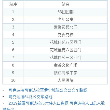
站序
站名
1
63团团部
2
老年公寓
3
紫馨花苑北门
4
党委党校
5
花城佳苑八区西门
6
花城佳苑六区西门
7
花城佳苑三区西门
8
金谷文化广场
9
镇江高级中学
10
人民医院
•
可克达拉可克达拉至伊宁城际公交公交车路线
•
可克达拉64路公交车路线
•
2019新疆可克达拉市常住人口数据 可克达拉人口总人数
是多少