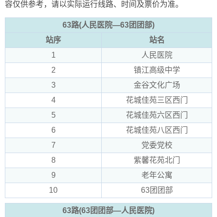
容仅供参考，请以实际运行线路、时间及票价为准。
63路(人民医院—63团团部)
站序
站名
1
人民医院
2
镇江高级中学
3
金谷文化广场
4
花城佳苑三区西门
5
花城佳苑六区西门
6
花城佳苑八区西门
7
党委党校
8
紫馨花苑北门
9
老年公寓
10
63团团部
63路(63团团部—人民医院)