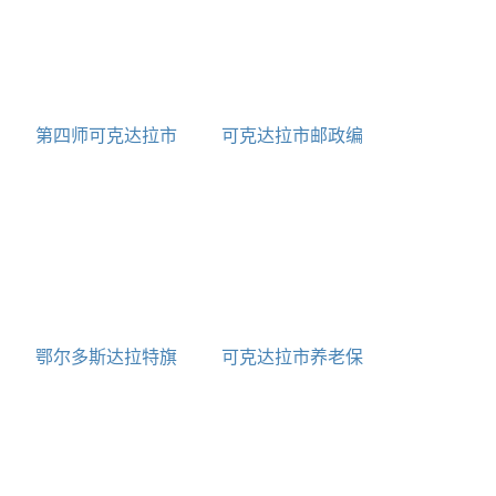
第四师可克达拉市
可克达拉市邮政编
市场监督管理局各分
码及电话区号一览表
局工作时间和咨询电
话
鄂尔多斯达拉特旗
可克达拉市养老保
旅游攻略景点必去
险中心地址和联系电
话